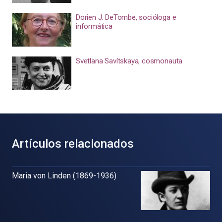
Dorien J. DeTombe, socióloga e
informática
Svetlana Savítskaya, cosmonauta
Artículos relacionados
Maria von Linden (1869-1936)