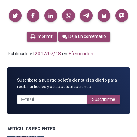
Compartir
Imprimir
Deja un comentario
Publicado el
2017/07/18
en
Efemérides
SUSCRÍBETE
Suscríbete a nuestro
boletín de noticias diario
para
POR
recibir artículos y otras actualizaciones.
E-
MAIL
Suscribirme
ARTÍCULOS RECIENTES