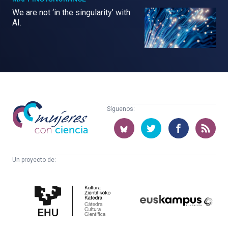
We are not ‘in the singularity’ with
AI.
Mujeres
Síguenos:
con
ciencia
Un proyecto de:
Cátedra
Euskampus
de
Fundazioa
Cultura
Científica