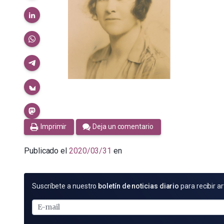
Imprimir
Deja un comentario
Publicado el
2020/03/31
en
SUSCRÍBETE
Suscríbete a nuestro
boletín de noticias diario
para recibir ar
POR
E-
MAIL