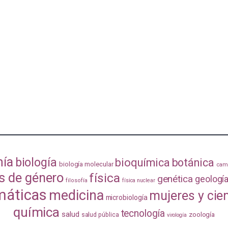
mía
biología
bioquímica
botánica
biología molecular
camb
s de género
física
genética
geologí
filosofía
física nuclear
áticas
medicina
mujeres y cie
microbiología
química
tecnología
salud
zoología
salud pública
virología