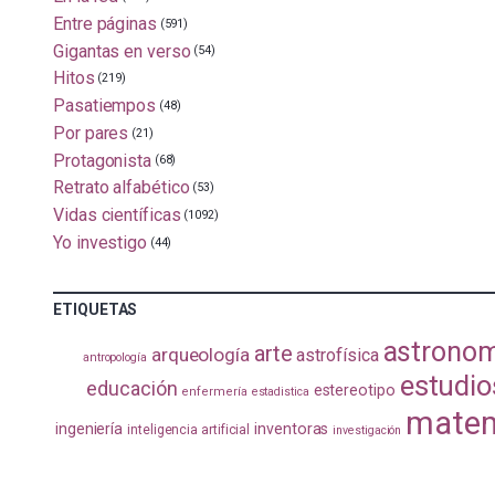
Entre páginas
(591)
Gigantas en verso
(54)
Hitos
(219)
Pasatiempos
(48)
Por pares
(21)
Protagonista
(68)
Retrato alfabético
(53)
Vidas científicas
(1092)
Yo investigo
(44)
ETIQUETAS
astrono
arte
arqueología
astrofísica
antropología
estudio
educación
estereotipo
enfermería
estadistica
matem
ingeniería
inventoras
inteligencia artificial
investigación