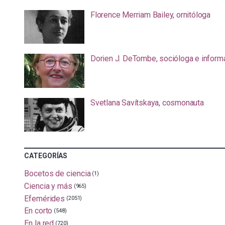
Florence Merriam Bailey, ornitóloga
Dorien J. DeTombe, socióloga e inform
Svetlana Savítskaya, cosmonauta
CATEGORÍAS
Bocetos de ciencia
(1)
Ciencia y más
(965)
Efemérides
(2051)
En corto
(548)
En la red
(720)