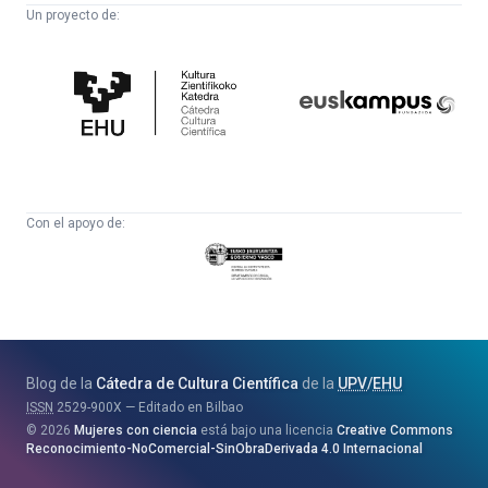
Un proyecto de:
Cátedra
Euskampus
de
Fundazioa
Cultura
Científica
Con el apoyo de:
Eusko
Jaurlaritza
-
Zientzia,
Unibertsitate
Blog de la
Cátedra de Cultura Científica
de la
UPV
/
EHU
eta
ISSN
2529-900X
Editado en Bilbao
Berrikuntza
2026
Mujeres con ciencia
está bajo una licencia
Creative Commons
Saila
Reconocimiento-NoComercial-SinObraDerivada 4.0 Internacional