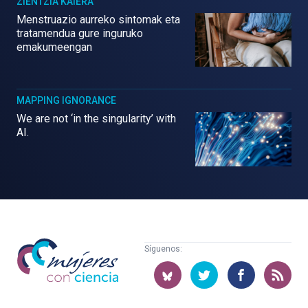
ZIENTZIA KAIERA
Menstruazio aurreko sintomak eta
tratamendua gure inguruko
emakumeengan
MAPPING IGNORANCE
We are not ‘in the singularity’ with
AI.
Mujeres
Síguenos:
con
ciencia