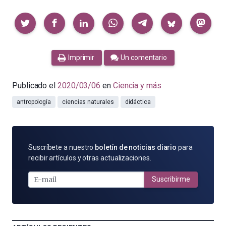
Compartir
Imprimir
Un comentario
Publicado el
2020/03/06
en
Ciencia y más
antropología
ciencias naturales
didáctica
SUSCRÍBETE
Suscríbete a nuestro
boletín de noticias diario
para
POR
recibir artículos y otras actualizaciones.
E-
MAIL
Suscribirme