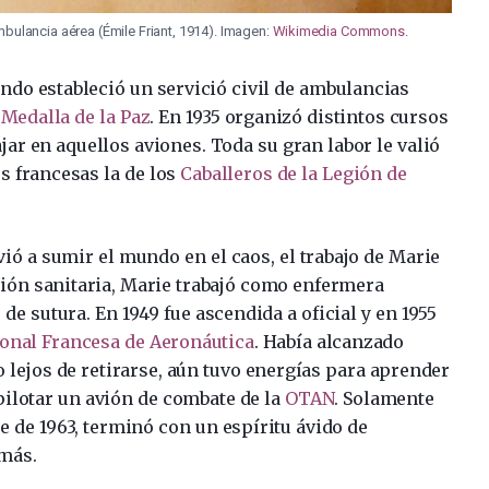
bulancia aérea (Émile Friant, 1914). Imagen:
Wikimedia Commons
.
ndo estableció un servició civil de ambulancias
a
Medalla de la Paz
. En 1935 organizó distintos cursos
jar en aquellos aviones. Toda su gran labor le valió
es francesas la de los
Caballeros de la Legión de
ó a sumir el mundo en el caos, el trabajo de Marie
ción sanitaria, Marie trabajó como enfermera
 de sutura. En 1949 fue ascendida a oficial y en 1955
onal Francesa de Aeronáutica
. Había alcanzado
 lejos de retirarse, aún tuvo energías para aprender
 pilotar un avión de combate de la
OTAN
. Solamente
re de 1963, terminó con un espíritu ávido de
emás.