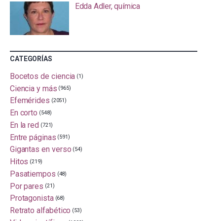
Edda Adler, química
CATEGORÍAS
Bocetos de ciencia
(1)
Ciencia y más
(965)
Efemérides
(2051)
En corto
(548)
En la red
(721)
Entre páginas
(591)
Gigantas en verso
(54)
Hitos
(219)
Pasatiempos
(48)
Por pares
(21)
Protagonista
(68)
Retrato alfabético
(53)