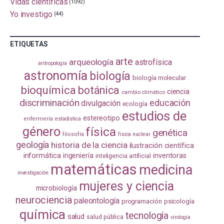
Vidas científicas
(1092)
Yo investigo
(44)
ETIQUETAS
arte
arqueología
astrofísica
antropología
astronomía
biología
biología molecular
bioquímica
botánica
ciencia
cambio climático
discriminación
educación
divulgación
ecología
estudios de
estereotipo
enfermería
estadistica
género
física
genética
filosofía
física nuclear
geología
historia de la ciencia
ilustración científica
informática
ingeniería
inventoras
inteligencia artificial
matemáticas
medicina
investigación
mujeres y ciencia
microbiología
neurociencia
paleontología
programación
psicología
química
tecnología
salud
salud pública
virología