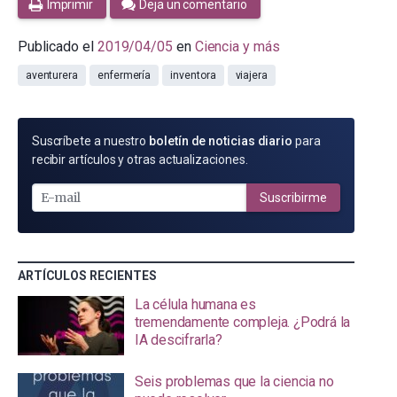
Imprimir
Deja un comentario
Publicado el
2019/04/05
en
Ciencia y más
aventurera
enfermería
inventora
viajera
SUSCRÍBETE
Suscríbete a nuestro
boletín de noticias diario
para
POR
recibir artículos y otras actualizaciones.
E-
MAIL
Suscribirme
ARTÍCULOS RECIENTES
La célula humana es
tremendamente compleja. ¿Podrá la
IA descifrarla?
Seis problemas que la ciencia no