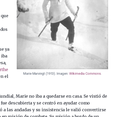
 que
odos
ue ya
 iba
esa,
rthe
Marie Marvingt (1913). Imagen:
Wikimedia Commons
.
n el
undial, Marie no iba a quedarse en casa. Se vistió de
e fue descubierta y se centró en ayudar como
ó a las andadas y su insistencia le valió convertirse
o en misión de combate. Su misión a bordo de un