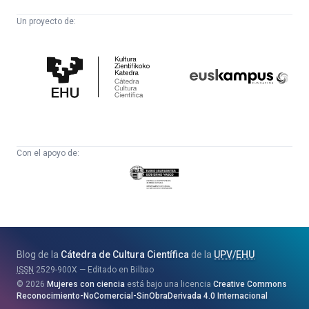
Un proyecto de:
Cátedra
Euskampus
de
Fundazioa
Cultura
Científica
Con el apoyo de:
Eusko
Jaurlaritza
-
Zientzia,
Unibertsitate
Blog de la
Cátedra de Cultura Científica
de la
UPV
/
EHU
eta
ISSN
2529-900X
Editado en Bilbao
Berrikuntza
2026
Mujeres con ciencia
está bajo una licencia
Creative Commons
Saila
Reconocimiento-NoComercial-SinObraDerivada 4.0 Internacional