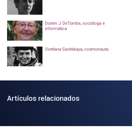
Dorien J. DeTombe, socióloga e
informática
Svetlana Savítskaya, cosmonauta
Artículos relacionados