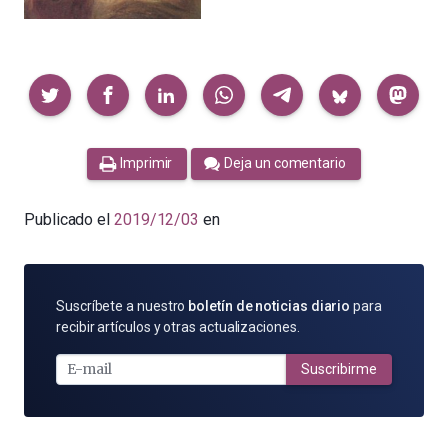
Compartir
Imprimir
Deja un comentario
Publicado el
2019/12/03
en
SUSCRÍBETE
Suscríbete a nuestro
boletín de noticias diario
para
POR
recibir artículos y otras actualizaciones.
E-
MAIL
Suscribirme