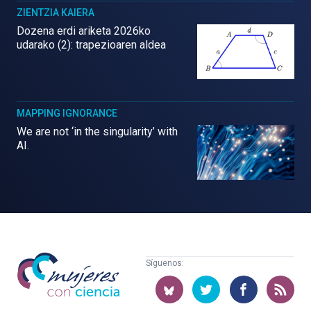
ZIENTZIA KAIERA
Dozena erdi ariketa 2026ko
udarako (2): trapezioaren aldea
MAPPING IGNORANCE
We are not ‘in the singularity’ with
AI.
Mujeres
Síguenos:
con
ciencia