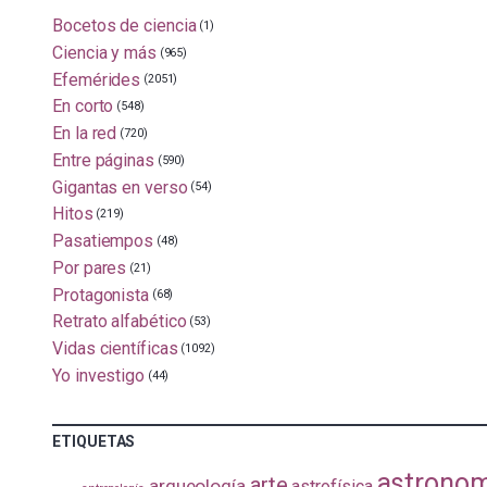
Bocetos de ciencia
(1)
Ciencia y más
(965)
Efemérides
(2051)
En corto
(548)
En la red
(720)
Entre páginas
(590)
Gigantas en verso
(54)
Hitos
(219)
Pasatiempos
(48)
Por pares
(21)
Protagonista
(68)
Retrato alfabético
(53)
Vidas científicas
(1092)
Yo investigo
(44)
ETIQUETAS
astrono
arte
arqueología
astrofísica