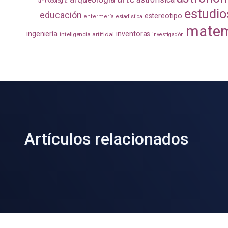
antropología
estudio
educación
estereotipo
enfermería
estadistica
matem
ingeniería
inventoras
inteligencia artificial
investigación
Artículos relacionados