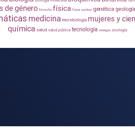
biología molecular
camb
s de género
física
genética
geologí
filosofía
física nuclear
áticas
medicina
mujeres y cie
microbiología
química
tecnología
salud
zoología
salud pública
virología