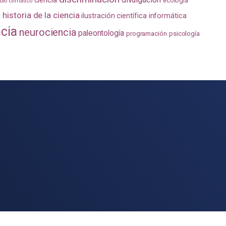
ecología
io climático
a
historia de la ciencia
ilustración científica
informática
ncia
neurociencia
paleontología
programación
psicología