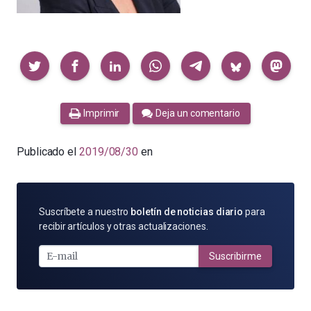
Compartir
Imprimir
Deja un comentario
Publicado el
2019/08/30
en
SUSCRÍBETE
Suscríbete a nuestro
boletín de noticias diario
para
POR
recibir artículos y otras actualizaciones.
E-
MAIL
Suscribirme