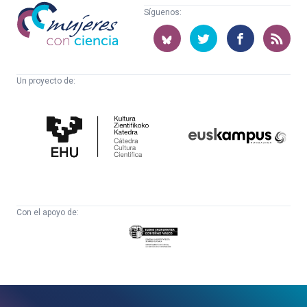
Mujeres
Síguenos:
con
ciencia
Un proyecto de:
Cátedra
Euskampus
de
Fundazioa
Cultura
Científica
Con el apoyo de:
Eusko
Jaurlaritza
-
Zientzia,
Unibertsitate