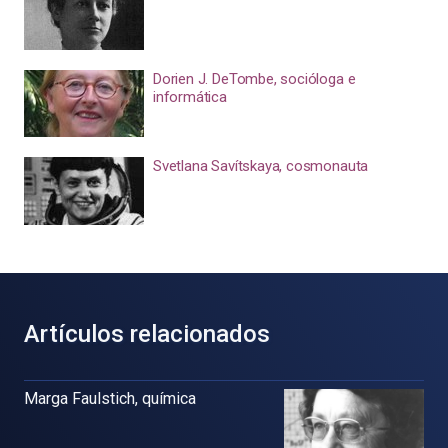
Dorien J. DeTombe, socióloga e
informática
Svetlana Savítskaya, cosmonauta
Artículos relacionados
Marga Faulstich, química