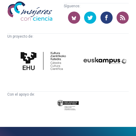
Mujeres
Síguenos:
con
ciencia
Un proyecto de:
Cátedra
Euskampus
de
Fundazioa
Cultura
Científica
Con el apoyo de:
Eusko
Jaurlaritza
-
Zientzia,
Unibertsitate