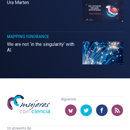
Ura Marten
MAPPING IGNORANCE
We are not ‘in the singularity’ with
AI.
Mujeres
Síguenos:
con
ciencia
Un proyecto de: