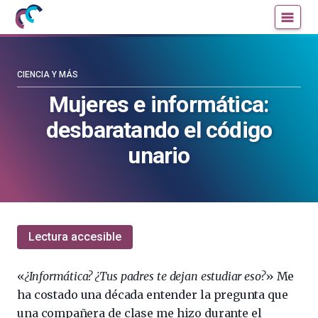
Mujeres
Un
con
blog
ciencia
de
—
la
CIENCIA Y MÁS
Cátedra
Cátedra
Mujeres e informática:
de
de
desbaratando el código
Cultura
Cultura
Científica
Científica
unario
de
de
la
la
UPV/EHU
UPV/EHU
Lectura accesible
«
¿Informática? ¿Tus padres te dejan estudiar eso?
» Me
ha costado una década entender la pregunta que
una compañera de clase me hizo durante el