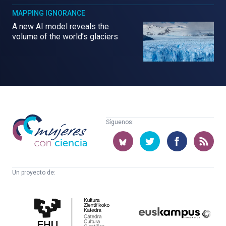
MAPPING IGNORANCE
A new AI model reveals the
volume of the world’s glaciers
Mujeres
Síguenos:
con
ciencia
Un proyecto de:
Cátedra
Euskampus
de
Fundazioa
Cultura
Científica