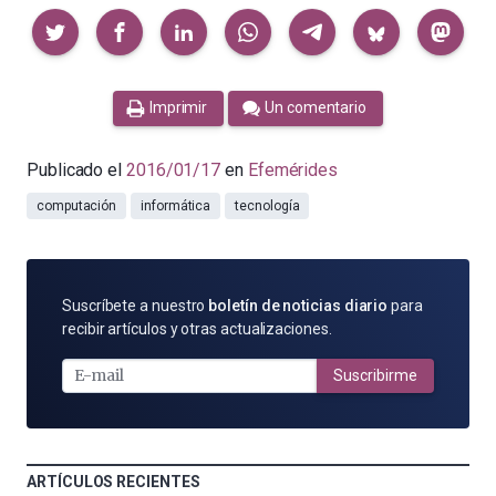
Compartir
Imprimir
Un comentario
Publicado el
2016/01/17
en
Efemérides
computación
informática
tecnología
SUSCRÍBETE
Suscríbete a nuestro
boletín de noticias diario
para
POR
recibir artículos y otras actualizaciones.
E-
MAIL
Suscribirme
ARTÍCULOS RECIENTES