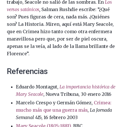
trabajo, Seacole no salió de las sombras. En
Los
versos satánicos
,
Salman Rushdie escribe: “¿Qué
son? Pues figuras de cera, nada más. ¿Quiénes
son? La Historia. Miren, aquí está Mary Seacole,
que en Crimea hizo tanto como otra enfermera
maravillosa pero que, por ser de piel oscura,
apenas se la veía, al lado de la llama brillante de
Florence”.
Referencias
Eduardo Montagut,
La importancia histórica de
Mary Seacole
, Nueva Tribuna, 30 enero 2016
Marcelo Crespo y Germán Gómez,
Crimea:
mucho más que una guerra más
,
La Jornada
Semanal
415, 16 febrero 2003
Mary Seacole (1805-1881)
, BBC