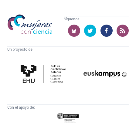
Mujeres
Síguenos:
con
ciencia
Un proyecto de:
Cátedra
Euskampus
de
Fundazioa
Cultura
Científica
Con el apoyo de:
Eusko
Jaurlaritza
-