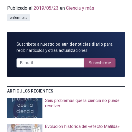
Publicado el
2019/05/23
en
Ciencia y más
enfermería
SUSCRÍBETE
Suscríbete a nuestro
boletín de noticias diario
para
POR
recibir artículos y otras actualizaciones.
E-
MAIL
Suscribirme
ARTÍCULOS RECIENTES
Seis problemas que la ciencia no puede
resolver
Evolución histórica del «efecto Matilda»