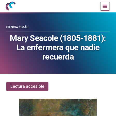
Mujeres
Un
con
blog
ciencia
de
—
la
CIENCIA Y MÁS
Cátedra
Cátedra
Mary Seacole (1805-1881):
de
de
La enfermera que nadie
Cultura
Cultura
Científica
Científica
recuerda
de
de
la
la
UPV/EHU
UPV/EHU
Lectura accesible