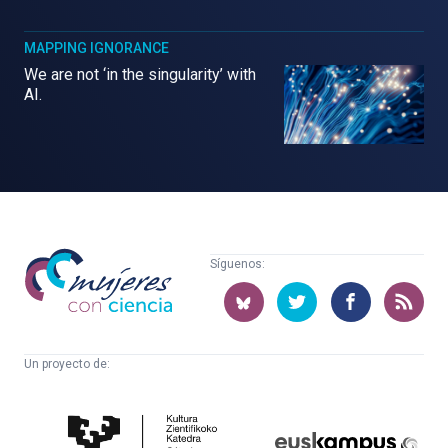
MAPPING IGNORANCE
We are not ‘in the singularity’ with
AI.
Mujeres
Síguenos:
con
ciencia
Un proyecto de:
Cátedra
Euskampus
de
Fundazioa
Cultura