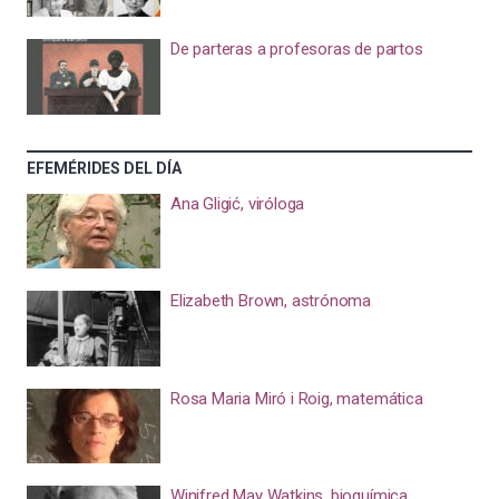
De parteras a profesoras de partos
EFEMÉRIDES DEL DÍA
Ana Gligić, viróloga
Elizabeth Brown, astrónoma
Rosa Maria Miró i Roig, matemática
Winifred May Watkins, bioquímica