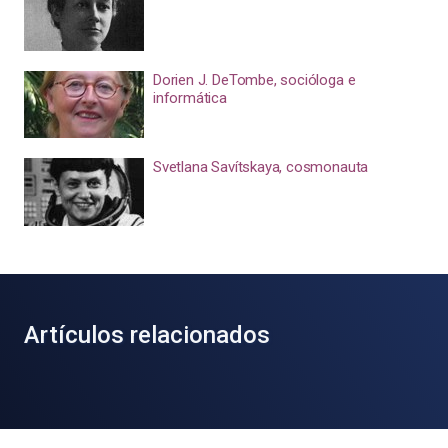
Dorien J. DeTombe, socióloga e
informática
Svetlana Savítskaya, cosmonauta
Artículos relacionados