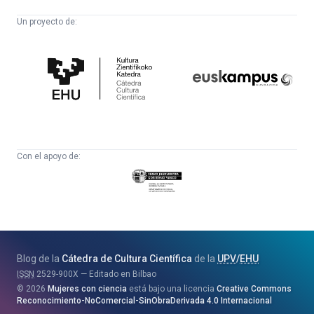
Un proyecto de:
Cátedra
Euskampus
de
Fundazioa
Cultura
Científica
Con el apoyo de:
Eusko
Jaurlaritza
-
Zientzia,
Unibertsitate
Blog de la
Cátedra de Cultura Científica
de la
UPV
/
EHU
eta
ISSN
2529-900X
Editado en Bilbao
Berrikuntza
2026
Mujeres con ciencia
está bajo una licencia
Creative Commons
Saila
Reconocimiento-NoComercial-SinObraDerivada 4.0 Internacional