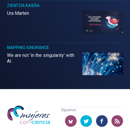
ZIENTZIA KAIERA
Ura Marten
MAPPING IGNORANCE
We are not ‘in the singularity’ with
AI.
Mujeres
Síguenos:
con
ciencia