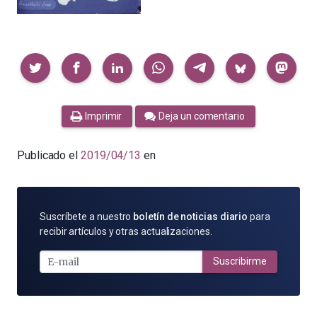
Compartir
Imprimir
Deja un comentario
Publicado el
2019/04/13
en
SUSCRÍBETE
Suscríbete a nuestro
boletín de noticias diario
para
POR
recibir artículos y otras actualizaciones.
E-
MAIL
Suscribirme