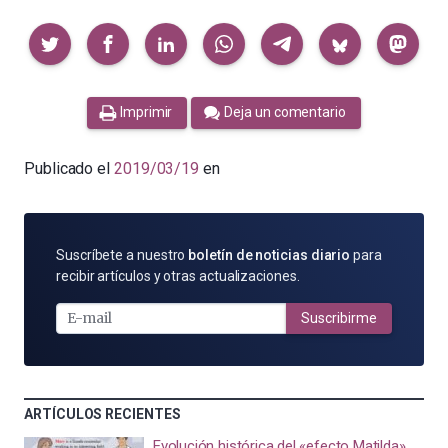
Compartir
Imprimir
Deja un comentario
Publicado el
2019/03/19
en
SUSCRÍBETE
Suscríbete a nuestro
boletín de noticias diario
para
POR
recibir artículos y otras actualizaciones.
E-
MAIL
Suscribirme
ARTÍCULOS RECIENTES
Evolución histórica del «efecto Matilda»