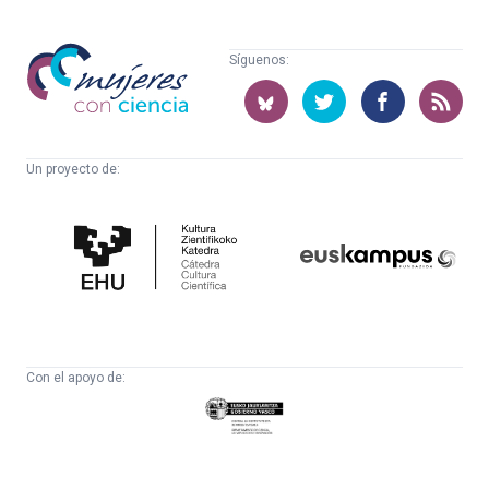
Mujeres
Síguenos:
con
ciencia
Un proyecto de:
Cátedra
Euskampus
de
Fundazioa
Cultura
Científica
Con el apoyo de:
Eusko
Jaurlaritza
-
Zientzia,