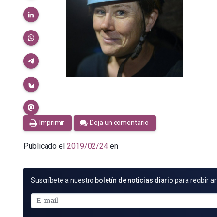
Imprimir
Deja un comentario
Publicado el
2019/02/24
en
SUSCRÍBETE
Suscríbete a nuestro
boletín de noticias diario
para recibir ar
POR
E-
MAIL