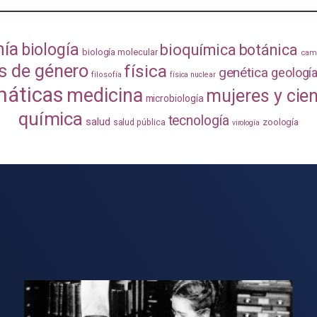
mía
biología
bioquímica
botánica
biología molecular
camb
s de género
física
genética
geologí
filosofía
física nuclear
áticas
medicina
mujeres y cie
microbiología
química
tecnología
salud
zoología
salud pública
virología