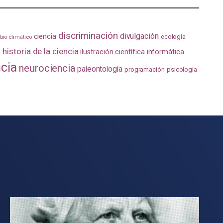
discriminación
divulgación
ciencia
ecología
io climático
a
historia de la ciencia
ilustración científica
informática
ncia
neurociencia
paleontología
programación
psicología