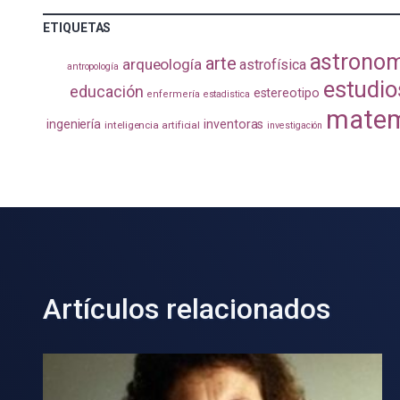
ETIQUETAS
astrono
arte
arqueología
astrofísica
antropología
estudio
educación
estereotipo
enfermería
estadistica
matem
ingeniería
inventoras
inteligencia artificial
investigación
Artículos relacionados