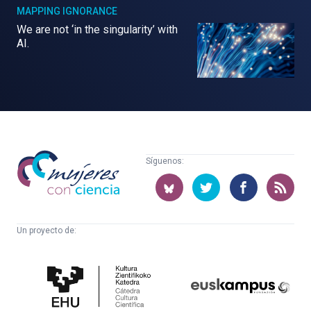
MAPPING IGNORANCE
We are not ‘in the singularity’ with
AI.
Mujeres
Síguenos:
con
ciencia
Un proyecto de:
Cátedra
Euskampus
de
Fundazioa
Cultura
Científica