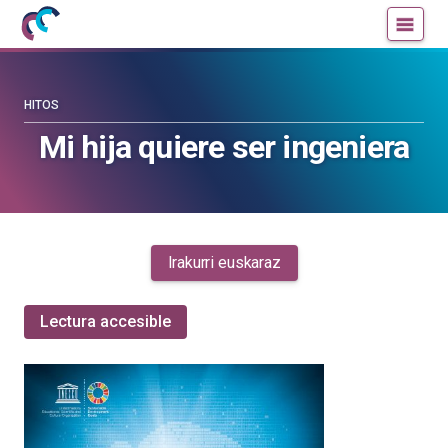
Mujeres
Un
con
blog
ciencia
de
—
la
HITOS
Cátedra
Cátedra
Mi hija quiere ser ingeniera
de
de
Cultura
Cultura
Científica
Científica
de
de
la
la
Irakurri euskaraz
UPV/EHU
UPV/EHU
Lectura accesible