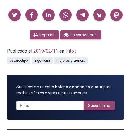
Compartir
Imprimir
Un comentario
Publicado el
2019/02/11
en
Hitos
estereotipo
ingeniería
mujeres y ciencia
SUSCRÍBETE
Suscríbete a nuestro
boletín de noticias diario
para
POR
recibir artículos y otras actualizaciones.
E-
MAIL
Suscribirme