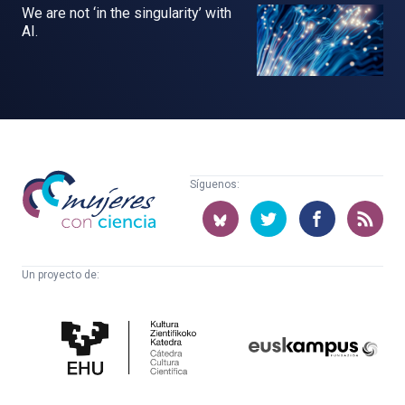
We are not ‘in the singularity’ with
AI.
Mujeres
Síguenos:
con
ciencia
Un proyecto de:
Cátedra
Euskampus
de
Fundazioa
Cultura
Científica