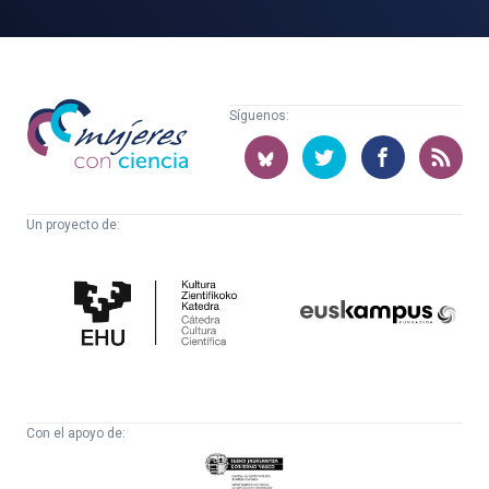
Mujeres
Síguenos:
con
ciencia
Un proyecto de:
Cátedra
Euskampus
de
Fundazioa
Cultura
Científica
Con el apoyo de:
Eusko