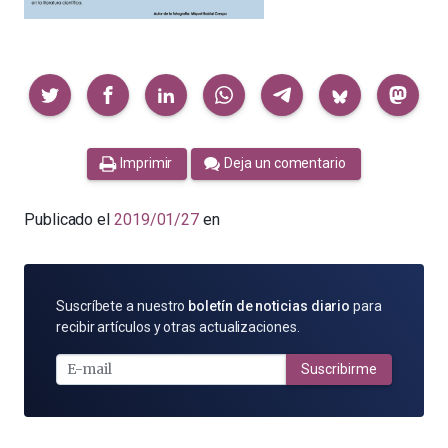
Compartir
Imprimir
Deja un comentario
Publicado el
2019/01/27
en
SUSCRÍBETE
Suscríbete a nuestro
boletín de noticias diario
para
POR
recibir artículos y otras actualizaciones.
E-
MAIL
Suscribirme