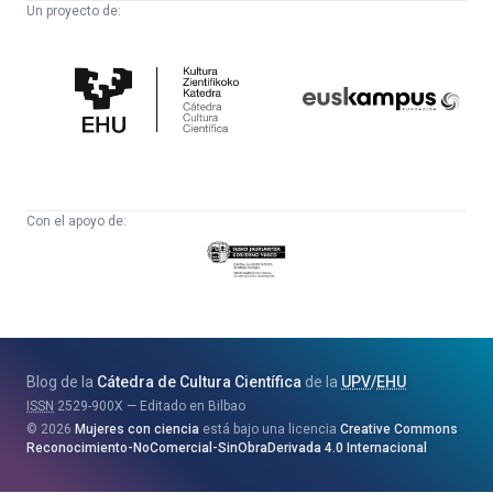
Un proyecto de:
Cátedra
Euskampus
de
Fundazioa
Cultura
Científica
Con el apoyo de:
Eusko
Jaurlaritza
-
Zientzia,
Unibertsitate
Blog de la
Cátedra de Cultura Científica
de la
UPV
/
EHU
eta
ISSN
2529-900X
Editado en Bilbao
Berrikuntza
2026
Mujeres con ciencia
está bajo una licencia
Creative Commons
Saila
Reconocimiento-NoComercial-SinObraDerivada 4.0 Internacional