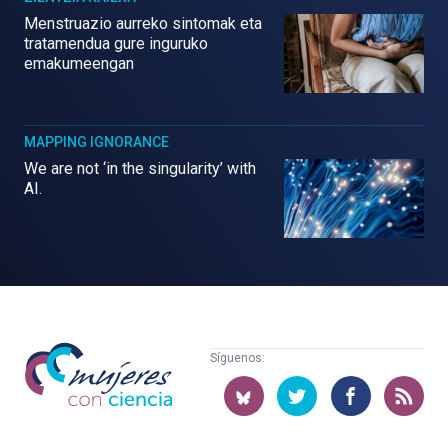
Menstruazio aurreko sintomak eta
tratamendua gure inguruko
emakumeengan
MAPPING IGNORANCE
We are not ‘in the singularity’ with
AI.
Mujeres
Síguenos:
con
ciencia