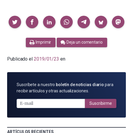
Compartir
Imprimir
Deja un comentario
Publicado el
2019/01/23
en
SUSCRÍBETE
Suscríbete a nuestro
boletín de noticias diario
para
POR
recibir artículos y otras actualizaciones.
E-
MAIL
Suscribirme
ARTÍCULOS RECIENTES