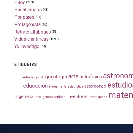
Hitos
(219)
Pasatiempos
(48)
Por pares
(21)
Protagonista
(68)
Retrato alfabético
(53)
Vidas científicas
(1091)
Yo investigo
(44)
ETIQUETAS
astrono
arte
arqueología
astrofísica
antropología
estudio
educación
estereotipo
enfermería
estadistica
matem
ingeniería
inventoras
inteligencia artificial
investigación