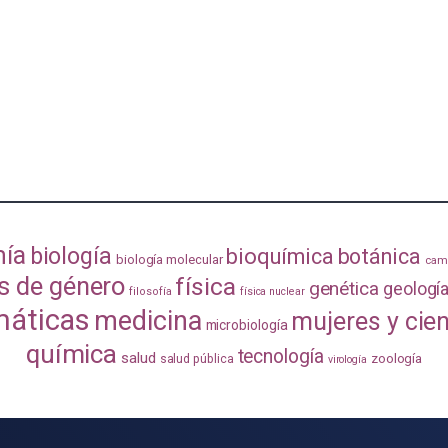
mía
biología
bioquímica
botánica
biología molecular
camb
s de género
física
genética
geologí
filosofía
física nuclear
áticas
medicina
mujeres y cie
microbiología
química
tecnología
salud
zoología
salud pública
virología