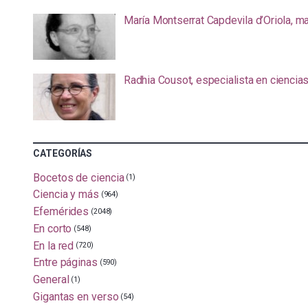
María Montserrat Capdevila d’Oriola, m
Radhia Cousot, especialista en ciencia
CATEGORÍAS
Bocetos de ciencia
(1)
Ciencia y más
(964)
Efemérides
(2048)
En corto
(548)
En la red
(720)
Entre páginas
(590)
General
(1)
Gigantas en verso
(54)