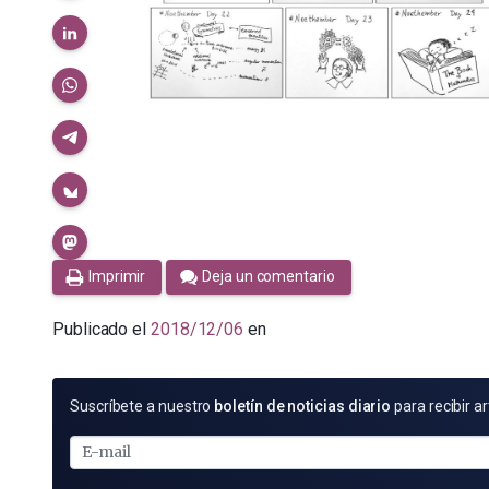
Imprimir
Deja un comentario
Publicado el
2018/12/06
en
SUSCRÍBETE
Suscríbete a nuestro
boletín de noticias diario
para recibir ar
POR
E-
MAIL