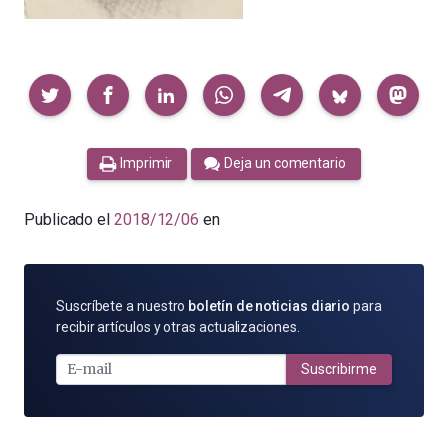
Compartir
Imprimir
Deja un comentario
Publicado el
2018/12/06
en
SUSCRÍBETE
Suscríbete a nuestro
boletín de noticias diario
para
POR
recibir artículos y otras actualizaciones.
E-
MAIL
Suscribirme