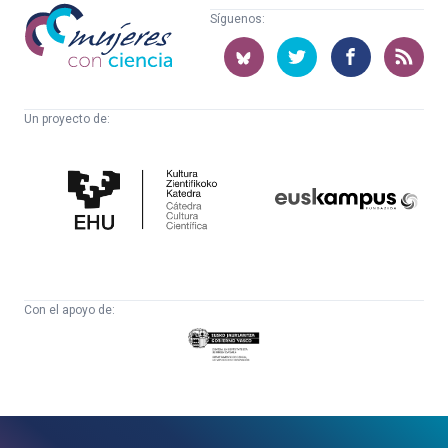
Mujeres
Síguenos:
con
ciencia
Un proyecto de:
Cátedra
Euskampus
de
Fundazioa
Cultura
Científica
Con el apoyo de:
Eusko
Jaurlaritza
-
Zientzia,
Unibertsitate