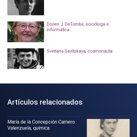
Dorien J. DeTombe, socióloga e
informática
Svetlana Savítskaya, cosmonauta
Artículos relacionados
María de la Concepción Carnero
Valenzuela, química