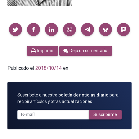
Compartir
Imprimir
Deja un comentario
Publicado el
2018/10/14
en
SUSCRÍBETE
Suscríbete a nuestro
boletín de noticias diario
para
POR
recibir artículos y otras actualizaciones.
E-
MAIL
Suscribirme