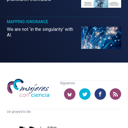
MAPPING IGNORANCE
We are not ‘in the singularity’ with
AI.
Mujeres
Síguenos:
con
ciencia
Un proyecto de:
Cátedra
Euskampus
de
Fundazioa