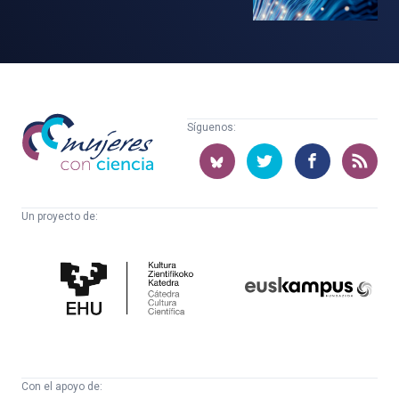
Mujeres
Síguenos:
con
ciencia
Un proyecto de:
Cátedra
Euskampus
de
Fundazioa
Cultura
Científica
Con el apoyo de: