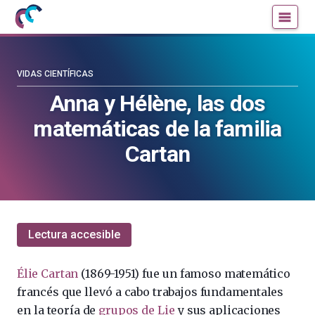
Mujeres
Un
con
blog
ciencia
de
—
la
VIDAS CIENTÍFICAS
Cátedra
Cátedra
Anna y Hélène, las dos
de
de
matemáticas de la familia
Cultura
Cultura
Científica
Científica
Cartan
de
de
la
la
UPV/EHU
UPV/EHU
Lectura accesible
Élie Cartan
(1869-1951) fue un famoso matemático
francés que llevó a cabo trabajos fundamentales
en la teoría de
grupos de Lie
y sus aplicaciones