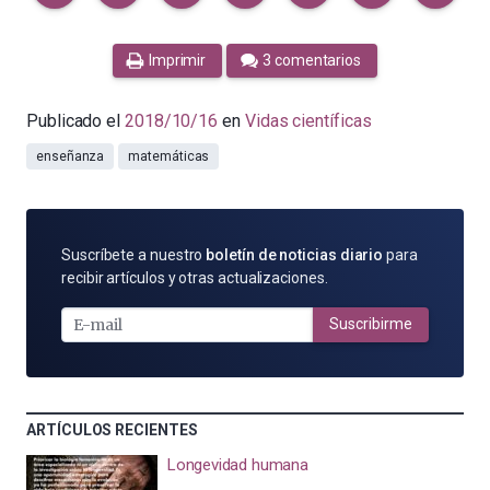
Imprimir
3 comentarios
Publicado el
2018/10/16
en
Vidas científicas
enseñanza
matemáticas
SUSCRÍBETE
Suscríbete a nuestro
boletín de noticias diario
para
POR
recibir artículos y otras actualizaciones.
E-
MAIL
Suscribirme
ARTÍCULOS RECIENTES
Longevidad humana