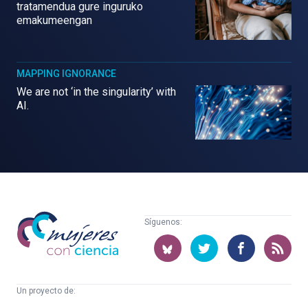
tratamendua gure inguruko
emakumeengan
MAPPING IGNORANCE
We are not ‘in the singularity’ with
AI.
Mujeres
Síguenos:
con
ciencia
Un proyecto de: