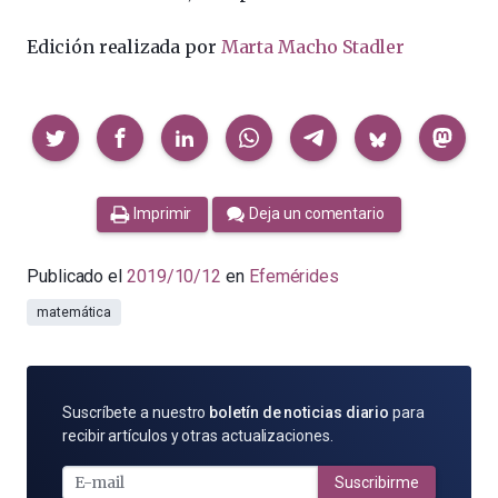
Edición realizada por
Marta Macho Stadler
Compartir
Imprimir
Deja un comentario
Publicado el
2019/10/12
en
Efemérides
matemática
SUSCRÍBETE
Suscríbete a nuestro
boletín de noticias diario
para
POR
recibir artículos y otras actualizaciones.
E-
MAIL
Suscribirme