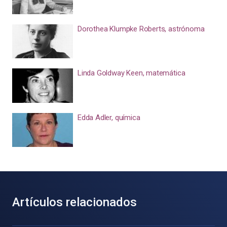
Dorothea Klumpke Roberts, astrónoma
Linda Goldway Keen, matemática
Edda Adler, química
Artículos relacionados