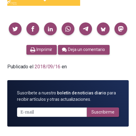
Compartir
Imprimir
Deja un comentario
Publicado el
2018/09/16
en
SUSCRÍBETE
Suscríbete a nuestro
boletín de noticias diario
para
POR
recibir artículos y otras actualizaciones.
E-
MAIL
Suscribirme