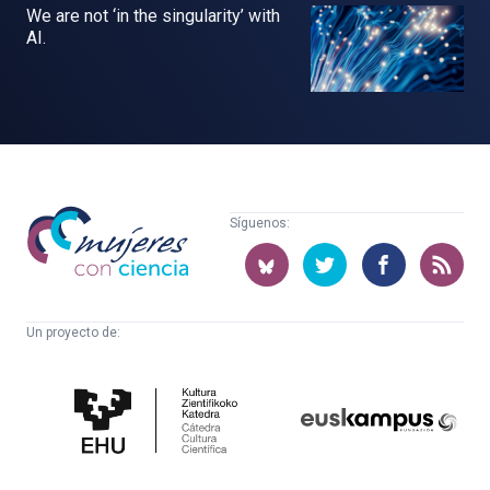
We are not ‘in the singularity’ with
AI.
Mujeres
Síguenos:
con
ciencia
Un proyecto de:
Cátedra
Euskampus
de
Fundazioa
Cultura
Científica