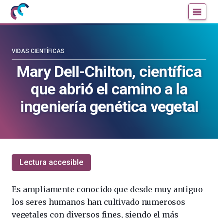
Mujeres
Un
con
blog
ciencia
de
—
la
VIDAS CIENTÍFICAS
Cátedra
Cátedra
Mary Dell-Chilton, científica
de
de
que abrió el camino a la
Cultura
Cultura
Científica
Científica
ingeniería genética vegetal
de
de
la
la
UPV/EHU
UPV/EHU
Lectura accesible
Es ampliamente conocido que desde muy antiguo
los seres humanos han cultivado numerosos
vegetales con diversos fines, siendo el más