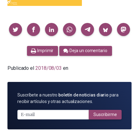
Compartir
Imprimir
Deja un comentario
Publicado el
2018/08/03
en
SUSCRÍBETE
Suscríbete a nuestro
boletín de noticias diario
para
POR
recibir artículos y otras actualizaciones.
E-
MAIL
Suscribirme