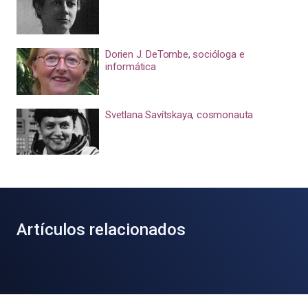
Dorien J. DeTombe, socióloga e
informática
Svetlana Savítskaya, cosmonauta
Artículos relacionados