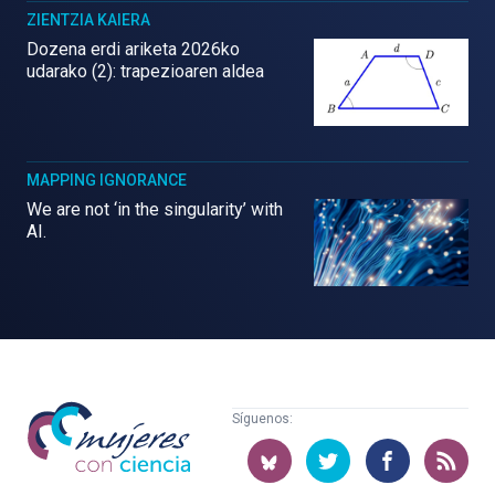
ZIENTZIA KAIERA
Dozena erdi ariketa 2026ko
udarako (2): trapezioaren aldea
MAPPING IGNORANCE
We are not ‘in the singularity’ with
AI.
Mujeres
Síguenos:
con
ciencia