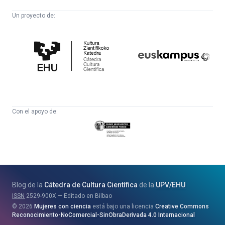
Un proyecto de:
Cátedra
Euskampus
de
Fundazioa
Cultura
Científica
Con el apoyo de:
Eusko
Jaurlaritza
-
Zientzia,
Unibertsitate
Blog de la
Cátedra de Cultura Científica
de la
UPV
/
EHU
eta
ISSN
2529-900X
Editado en Bilbao
Berrikuntza
2026
Mujeres con ciencia
está bajo una licencia
Creative Commons
Saila
Reconocimiento-NoComercial-SinObraDerivada 4.0 Internacional