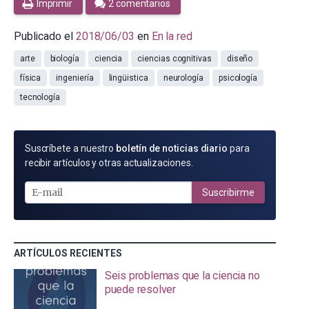
Imprimir
2 comentarios
Publicado el
2018/06/03
en
En la red
arte
biología
ciencia
ciencias cognitivas
diseño
física
ingeniería
lingüistica
neurología
psicología
tecnología
SUSCRÍBETE
Suscríbete a nuestro
boletín de noticias diario
para
POR
recibir artículos y otras actualizaciones.
E-
MAIL
Suscribirme
ARTÍCULOS RECIENTES
Seis problemas que la ciencia no
puede resolver