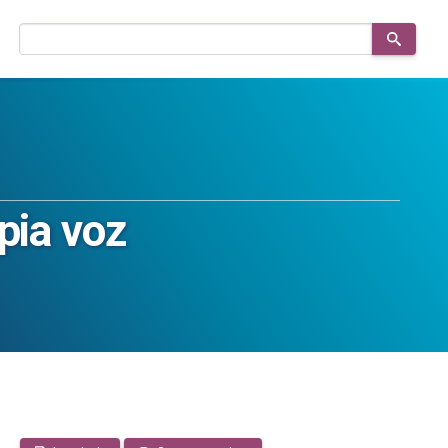
Buscar
en
el
sitio
pia voz