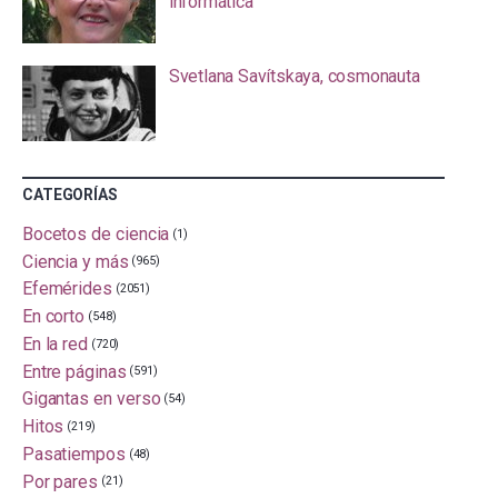
informática
Svetlana Savítskaya, cosmonauta
CATEGORÍAS
Bocetos de ciencia
(1)
Ciencia y más
(965)
Efemérides
(2051)
En corto
(548)
En la red
(720)
Entre páginas
(591)
Gigantas en verso
(54)
Hitos
(219)
Pasatiempos
(48)
Por pares
(21)