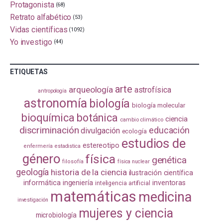
Protagonista
(68)
Retrato alfabético
(53)
Vidas científicas
(1092)
Yo investigo
(44)
ETIQUETAS
arte
arqueología
astrofísica
antropología
astronomía
biología
biología molecular
bioquímica
botánica
ciencia
cambio climático
discriminación
educación
divulgación
ecología
estudios de
estereotipo
enfermería
estadistica
género
física
genética
filosofía
física nuclear
geología
historia de la ciencia
ilustración científica
informática
ingeniería
inventoras
inteligencia artificial
matemáticas
medicina
investigación
mujeres y ciencia
microbiología