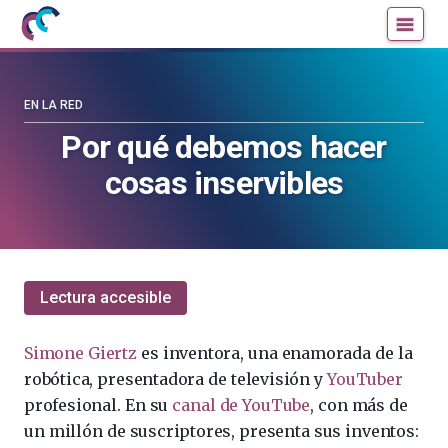
Mujeres
Un
con
blog
ciencia
de
—
la
EN LA RED
Cátedra
Cátedra
Por qué debemos hacer
de
de
cosas inservibles
Cultura
Cultura
Científica
Científica
de
de
la
la
UPV/EHU
UPV/EHU
Lectura accesible
Simone Giertz
es inventora, una enamorada de la
robótica, presentadora de televisión y
YouTuber
profesional. En su
canal de YouTube
, con más de
un millón de suscriptores, presenta sus inventos: