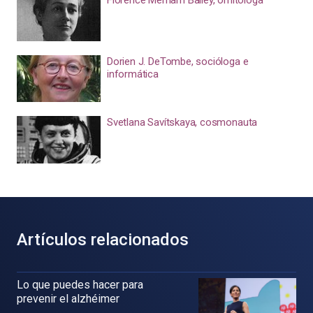
Florence Merriam Bailey, ornitóloga
Dorien J. DeTombe, socióloga e
informática
Svetlana Savítskaya, cosmonauta
Artículos relacionados
Lo que puedes hacer para
prevenir el alzhéimer