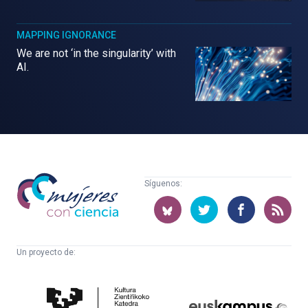
MAPPING IGNORANCE
We are not ‘in the singularity’ with
AI.
Mujeres
Síguenos:
con
ciencia
Un proyecto de:
Cátedra
Euskampus
de
Fundazioa
Cultura