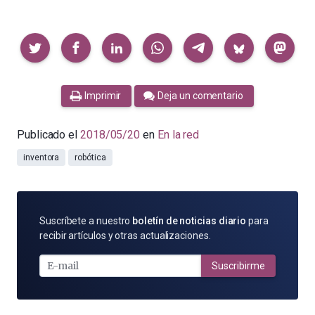
Compartir
Imprimir
Deja un comentario
Publicado el
2018/05/20
en
En la red
inventora
robótica
SUSCRÍBETE
Suscríbete a nuestro
boletín de noticias diario
para
POR
recibir artículos y otras actualizaciones.
E-
MAIL
Suscribirme