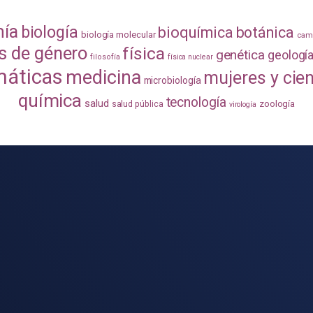
mía
biología
bioquímica
botánica
biología molecular
camb
s de género
física
genética
geologí
filosofía
física nuclear
áticas
medicina
mujeres y cie
microbiología
química
tecnología
salud
zoología
salud pública
virología