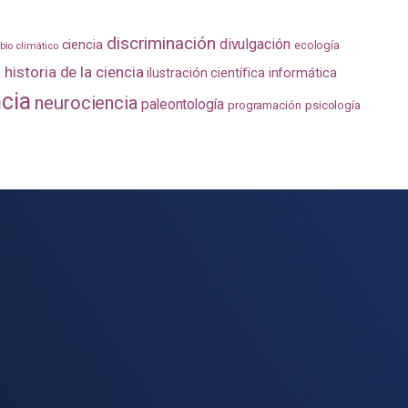
discriminación
divulgación
ciencia
ecología
io climático
a
historia de la ciencia
ilustración científica
informática
ncia
neurociencia
paleontología
programación
psicología