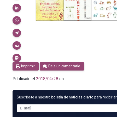
Imprimir
Deja un comentario
Publicado el
2018/04/28
en
SUSCRÍBETE
Suscríbete a nuestro
boletín de noticias diario
para recibir ar
POR
E-
MAIL