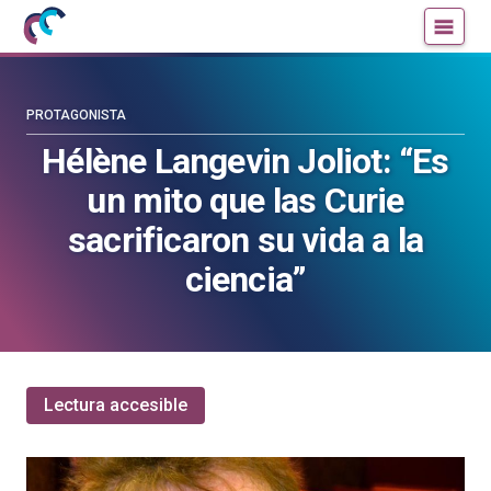
Mujeres
Un
con
blog
ciencia
de
—
la
PROTAGONISTA
Cátedra
Cátedra
Hélène Langevin Joliot: “Es
de
de
un mito que las Curie
Cultura
Cultura
Científica
Científica
sacrificaron su vida a la
de
de
ciencia”
la
la
UPV/EHU
UPV/EHU
Lectura accesible