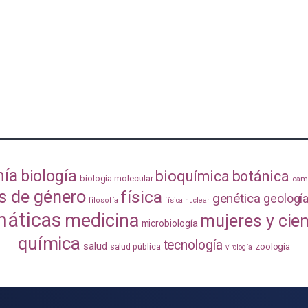
mía
biología
bioquímica
botánica
biología molecular
camb
s de género
física
genética
geologí
filosofía
física nuclear
áticas
medicina
mujeres y cie
microbiología
química
tecnología
salud
zoología
salud pública
virología