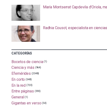
María Montserrat Capdevila d’Oriola, m
Radhia Cousot, especialista en ciencia
CATEGORÍAS
Bocetos de ciencia
(1)
Ciencia y más
(964)
Efemérides
(2048)
En corto
(548)
En la red
(720)
Entre páginas
(590)
General
(1)
Gigantas en verso
(54)