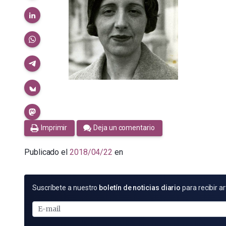
Imprimir
Deja un comentario
Publicado el
2018/04/22
en
SUSCRÍBETE
Suscríbete a nuestro
boletín de noticias diario
para recibir ar
POR
E-
MAIL