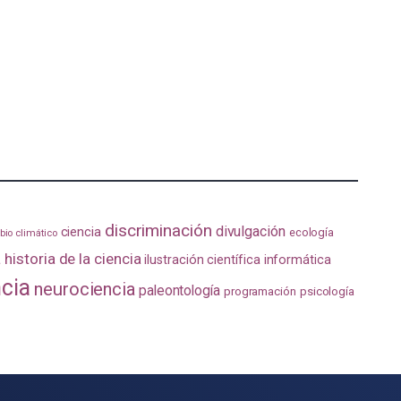
discriminación
divulgación
ciencia
ecología
io climático
a
historia de la ciencia
ilustración científica
informática
ncia
neurociencia
paleontología
programación
psicología