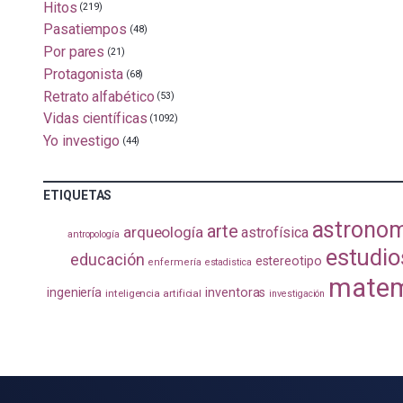
Hitos
(219)
Pasatiempos
(48)
Por pares
(21)
Protagonista
(68)
Retrato alfabético
(53)
Vidas científicas
(1092)
Yo investigo
(44)
ETIQUETAS
astrono
arte
arqueología
astrofísica
antropología
estudio
educación
estereotipo
enfermería
estadistica
matem
ingeniería
inventoras
inteligencia artificial
investigación