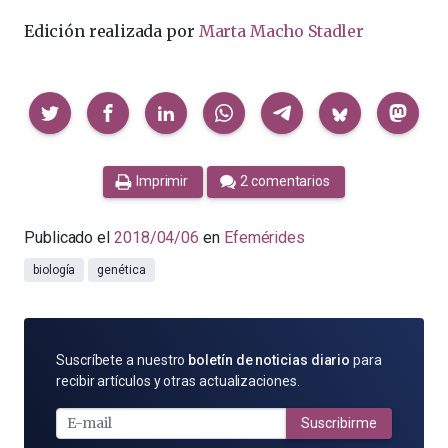
Edición realizada por
Marta Macho Stadler
Compartir
Imprimir
2 comentarios
Publicado el
2018/04/06
en
Efemérides
biología
genética
SUSCRÍBETE
Suscríbete a nuestro
boletín de noticias diario
para
POR
recibir artículos y otras actualizaciones.
E-
MAIL
Suscribirme