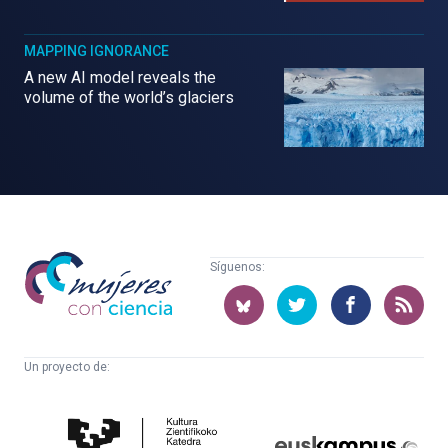
MAPPING IGNORANCE
A new AI model reveals the
volume of the world’s glaciers
Mujeres
Síguenos:
con
ciencia
Un proyecto de:
Cátedra
Euskampus
de
Fundazioa
Cultura