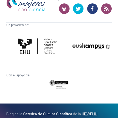
con
ciencia
Un proyecto de:
Cátedra
Euskampus
de
Fundazioa
Cultura
Científica
Con el apoyo de:
Eusko
Jaurlaritza
-
Zientzia,
Unibertsitate
Blog de la
Cátedra de Cultura Científica
de la
UPV
/
EHU
eta