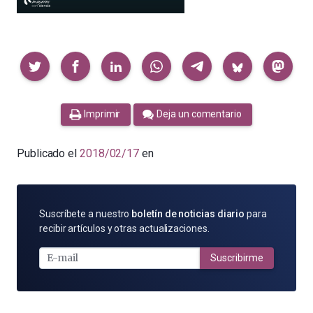
Compartir
Imprimir
Deja un comentario
Publicado el
2018/02/17
en
SUSCRÍBETE
Suscríbete a nuestro
boletín de noticias diario
para
POR
recibir artículos y otras actualizaciones.
E-
MAIL
Suscribirme