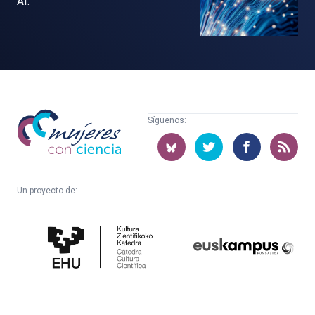
AI.
Mujeres
Síguenos:
con
ciencia
Un proyecto de:
Cátedra
Euskampus
de
Fundazioa
Cultura
Científica