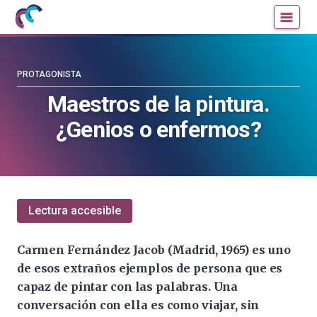
Mujeres
Un
con
blog
ciencia
de
—
la
PROTAGONISTA
Cátedra
Cátedra
Maestros de la pintura.
de
de
¿Genios o enfermos?
Cultura
Cultura
Científica
Científica
de
de
la
la
UPV/EHU
UPV/EHU
Lectura accesible
Carmen Fernández Jacob (Madrid, 1965) es uno
de esos extraños ejemplos de persona que es
capaz de pintar con las palabras. Una
conversación con ella es como viajar, sin