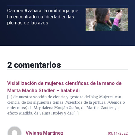
Carmen Azahara: la ornitóloga que
ha encontrado su libertad en las
plumas de las aves
2
comentarios
Visibilización de mujeres científicas de la mano de
Marta Macho Stadler – halabedi
[…] de nuestra sección de ciencia y gestora del blog Mujeres con
ciencia, de los siguientes temas: Maestros de la pintura. ¿Genios o
enfermos?, de Magdalena Mouján Otaño, de Marthe Gautier y el
efecto Matilda, de Selma Huxley y del […]
Viviana Martinez
03/11/2022