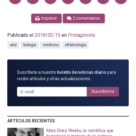
Imprimir
2 comentarios
Publicado el
2018/03/15
en
Protagonista
arte
biología
medicina
oftalmología
SUSCRÍBETE
Suscríbete a nuestro
boletín de noticias diario
para
POR
recibir artículos y otras actualizaciones.
E-
MAIL
Suscribirme
ARTÍCULOS RECIENTES
Mary Elvira Weeks, la científica que
humanizó la historia de la química