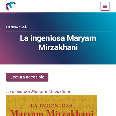
Mujeres
Un
con
blog
ciencia
de
—
la
CIENCIA Y MÁS
Cátedra
Cátedra
La ingeniosa Maryam
de
de
Mirzakhani
Cultura
Cultura
Científica
Científica
de
de
la
la
UPV/EHU
UPV/EHU
Lectura accesible
La ingeniosa Maryam Mirzakhani