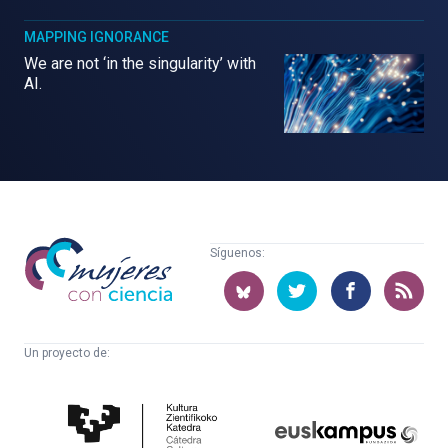
MAPPING IGNORANCE
We are not ‘in the singularity’ with
AI.
Mujeres
Síguenos:
con
ciencia
Un proyecto de:
Cátedra
Euskampus
de
Fundazioa
Cultura