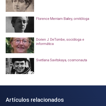
Florence Merriam Bailey, ornitóloga
Dorien J. DeTombe, socióloga e
informática
Svetlana Savítskaya, cosmonauta
Artículos relacionados