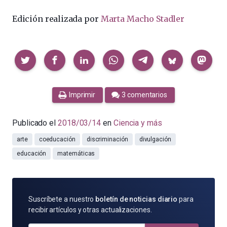
Edición realizada por
Marta Macho Stadler
Compartir
Imprimir
3 comentarios
Publicado el
2018/03/14
en
Ciencia y más
arte
coeducación
discriminación
divulgación
educación
matemáticas
SUSCRÍBETE
Suscríbete a nuestro
boletín de noticias diario
para
POR
recibir artículos y otras actualizaciones.
E-