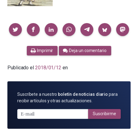
Compartir
Imprimir
Deja un comentario
Publicado el
2018/01/12
en
SUSCRÍBETE
Suscríbete a nuestro
boletín de noticias diario
para
POR
recibir artículos y otras actualizaciones.
E-
MAIL
Suscribirme