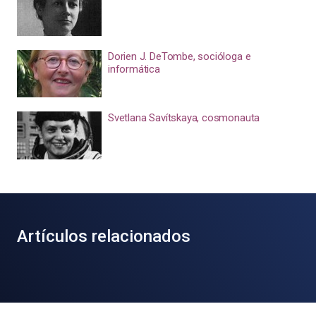
Dorien J. DeTombe, socióloga e
informática
Svetlana Savítskaya, cosmonauta
Artículos relacionados