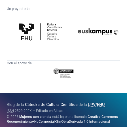
Un proyecto de:
Cátedra
Euskampus
de
Fundazioa
Cultura
Científica
Con el apoyo de:
Eusko
Jaurlaritza
-
Zientzia,
Unibertsitate
Blog de la
Cátedra de Cultura Científica
de la
UPV
/
EHU
eta
ISSN
2529-900X
Editado en Bilbao
Berrikuntza
2026
Mujeres con ciencia
está bajo una licencia
Creative Commons
Saila
Reconocimiento-NoComercial-SinObraDerivada 4.0 Internacional