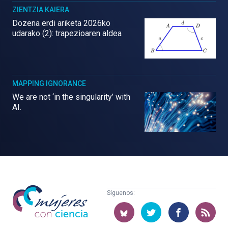
ZIENTZIA KAIERA
Dozena erdi ariketa 2026ko
udarako (2): trapezioaren aldea
MAPPING IGNORANCE
We are not ‘in the singularity’ with
AI.
Mujeres
Síguenos:
con
ciencia