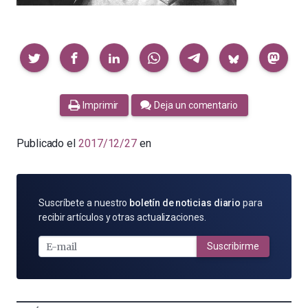
Compartir
Imprimir
Deja un comentario
Publicado el
2017/12/27
en
SUSCRÍBETE
Suscríbete a nuestro
boletín de noticias diario
para
POR
recibir artículos y otras actualizaciones.
E-
MAIL
Suscribirme