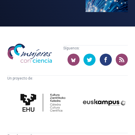
Mujeres
Síguenos:
con
ciencia
Un proyecto de:
Cátedra
Euskampus
de
Fundazioa
Cultura
Científica