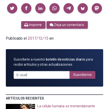
Compartir
Imprimir
Deja un comentario
Publicado el
2017/12/15
en
SUSCRÍBETE
Suscríbete a nuestro
boletín de noticias diario
para
POR
recibir artículos y otras actualizaciones.
E-
MAIL
Suscribirme
ARTÍCULOS RECIENTES
La célula humana es tremendamente