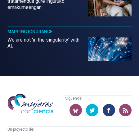
tratamendua gure inguruko
emakumeengan
MAPPING IGNORANCE
We are not ‘in the singularity’ with
AI.
Mujeres
Síguenos:
con
ciencia
Un proyecto de:
Cátedra
Euskampus