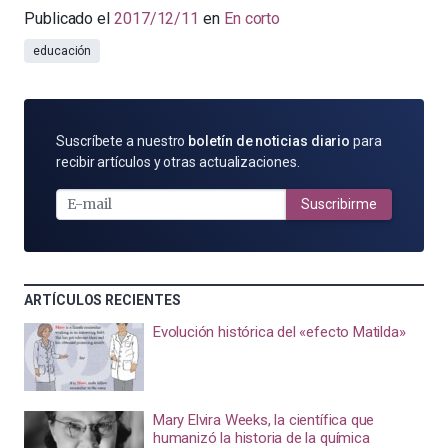
Publicado el
2017/12/11
en
En corto
educación
SUSCRÍBETE
Suscríbete a nuestro
boletín de noticias diario
para
POR
recibir artículos y otras actualizaciones.
E-
MAIL
Suscribirme
ARTÍCULOS RECIENTES
Evolución histórica del «efecto Matilda»
Mary Elvira Weeks, la científica que
humanizó la historia de la química