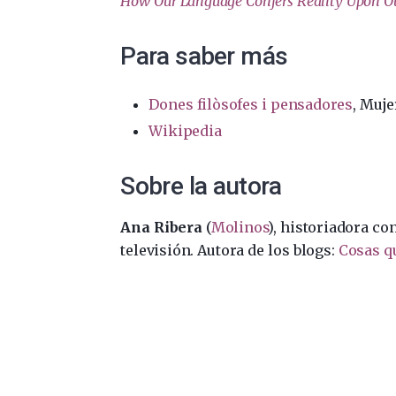
How Our Language Confers Reality Upon Ou
Para saber más
Dones filòsofes i pensadores
, Muje
Wikipedia
Sobre la autora
Ana Ribera
(
Molinos
), historiadora co
televisión. Autora de los blogs:
Cosas q