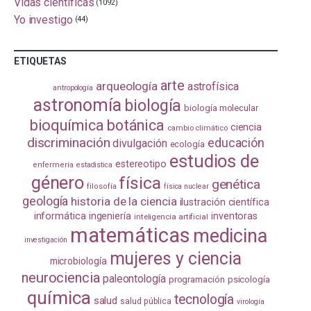
Vidas científicas
(1092)
Yo investigo
(44)
ETIQUETAS
arte
arqueología
astrofísica
antropología
astronomía
biología
biología molecular
bioquímica
botánica
ciencia
cambio climático
discriminación
educación
divulgación
ecología
estudios de
estereotipo
enfermería
estadistica
género
física
genética
filosofía
física nuclear
geología
historia de la ciencia
ilustración científica
informática
ingeniería
inventoras
inteligencia artificial
matemáticas
medicina
investigación
mujeres y ciencia
microbiología
neurociencia
paleontología
programación
psicología
química
tecnología
salud
salud pública
virología