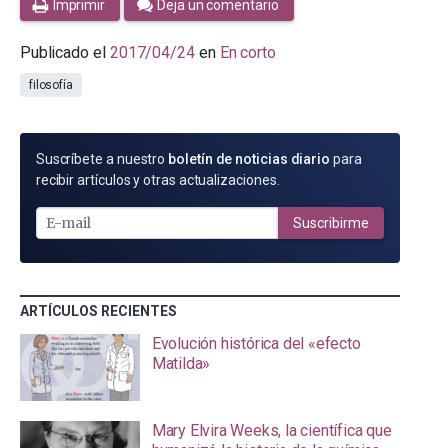
Imprimir
Deja un comentario
Publicado el
2017/04/24
en
En corto
filosofía
SUSCRÍBETE
Suscríbete a nuestro
boletín de noticias diario
para
POR
recibir artículos y otras actualizaciones.
E-
MAIL
Suscribirme
ARTÍCULOS RECIENTES
Evolución histórica del «efecto
Matilda»
Mary Elvira Weeks, la científica que