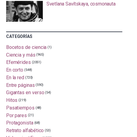
Svetlana Savítskaya, cosmonauta
CATEGORÍAS
Bocetos de ciencia
(1)
Ciencia y más
(965)
Efemérides
(2051)
En corto
(548)
En la red
(720)
Entre páginas
(590)
Gigantas en verso
(54)
Hitos
(219)
Pasatiempos
(48)
Por pares
(21)
Protagonista
(68)
Retrato alfabético
(53)