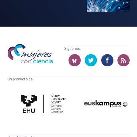
Mujeres
Síguenos:
con
ciencia
Un proyecto de:
Cátedra
Euskampus
de
Fundazioa
Cultura
Científica