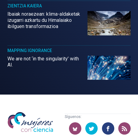
ZIENTZIA KAIERA
Ibaiak noraezean: klima-aldaketak
izugarri azkartu du Himalaiako
ibilguen transformazioa
MAPPING IGNORANCE
We are not ‘in the singularity’ with
AI.
Mujeres
Síguenos:
con
ciencia