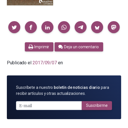
Compartir
Imprimir
Deja un comentario
Publicado el
2017/09/07
en
SUSCRÍBETE
Suscríbete a nuestro
boletín de noticias diario
para
POR
recibir artículos y otras actualizaciones.
E-
MAIL
Suscribirme