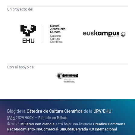
Un proyecto de:
Cátedra
Euskampus
de
Fundazioa
Cultura
Científica
Con el apoyo de:
Eusko
Jaurlaritza
-
Zientzia,
Unibertsitate
Blog de la
Cátedra de Cultura Científica
de la
UPV
/
EHU
eta
ISSN
2529-900X
Editado en Bilbao
Berrikuntza
2026
Mujeres con ciencia
está bajo una licencia
Creative Commons
Saila
Reconocimiento-NoComercial-SinObraDerivada 4.0 Internacional