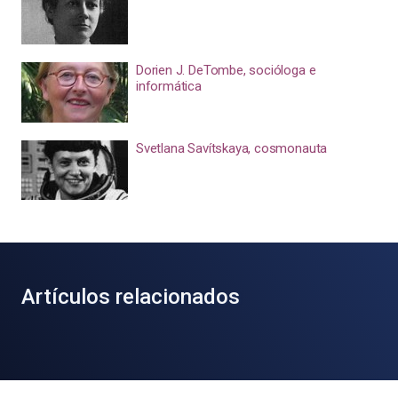
Dorien J. DeTombe, socióloga e
informática
Svetlana Savítskaya, cosmonauta
Artículos relacionados