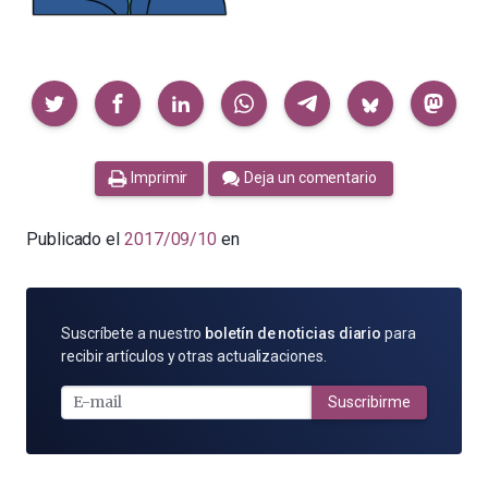
Compartir
Imprimir
Deja un comentario
Publicado el
2017/09/10
en
SUSCRÍBETE
Suscríbete a nuestro
boletín de noticias diario
para
POR
recibir artículos y otras actualizaciones.
E-
MAIL
Suscribirme