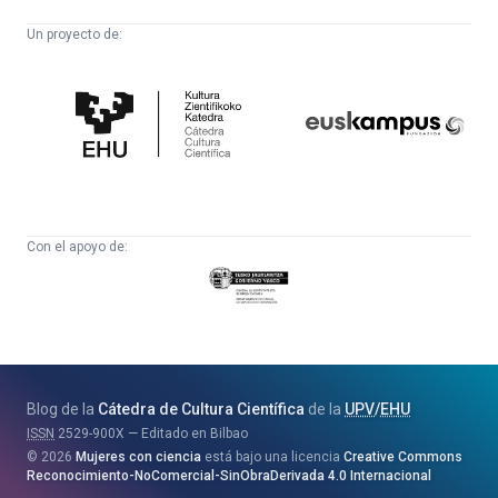
Un proyecto de:
Cátedra
Euskampus
de
Fundazioa
Cultura
Científica
Con el apoyo de:
Eusko
Jaurlaritza
-
Zientzia,
Unibertsitate
Blog de la
Cátedra de Cultura Científica
de la
UPV
/
EHU
eta
ISSN
2529-900X
Editado en Bilbao
Berrikuntza
2026
Mujeres con ciencia
está bajo una licencia
Creative Commons
Saila
Reconocimiento-NoComercial-SinObraDerivada 4.0 Internacional