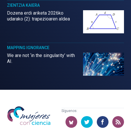
ZIENTZIA KAIERA
Dozena erdi ariketa 2026ko
udarako (2): trapezioaren aldea
MAPPING IGNORANCE
We are not ‘in the singularity’ with
AI.
Mujeres
Síguenos:
con
ciencia