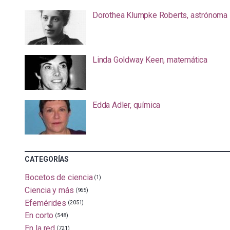
Dorothea Klumpke Roberts, astrónoma
Linda Goldway Keen, matemática
Edda Adler, química
CATEGORÍAS
Bocetos de ciencia
(1)
Ciencia y más
(965)
Efemérides
(2051)
En corto
(548)
En la red
(721)