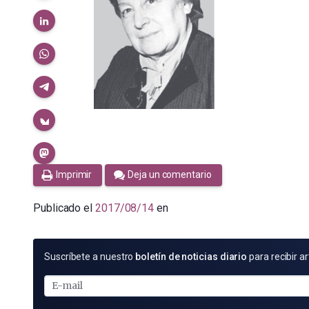
Imprimir
Deja un comentario
Publicado el
2017/08/14
en
SUSCRÍBETE
Suscríbete a nuestro
boletín de noticias diario
para recibir ar
POR
E-
MAIL