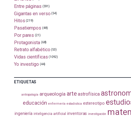
Entre páginas
(591)
Gigantas en verso
(54)
Hitos
(219)
Pasatiempos
(48)
Por pares
(21)
Protagonista
(68)
Retrato alfabético
(53)
Vidas científicas
(1092)
Yo investigo
(44)
ETIQUETAS
astronom
arte
arqueología
astrofísica
antropología
estudio
educación
estereotipo
enfermería
estadistica
matem
ingeniería
inventoras
inteligencia artificial
investigación