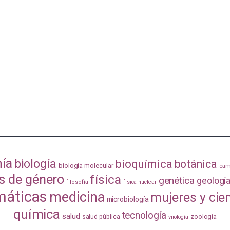
ía
biología
bioquímica
botánica
biología molecular
cam
s de género
física
genética
geologí
filosofía
física nuclear
áticas
medicina
mujeres y cie
microbiología
química
tecnología
salud
zoología
salud pública
virología