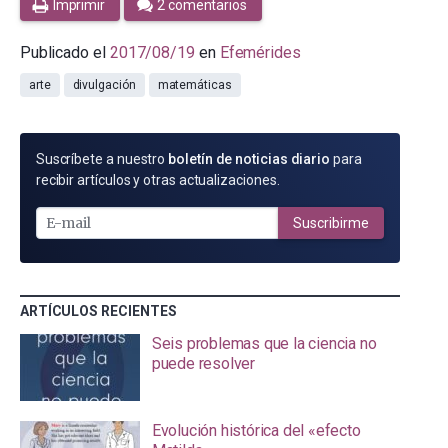
Imprimir
2 comentarios
Publicado el
2017/08/19
en
Efemérides
arte
divulgación
matemáticas
SUSCRÍBETE
Suscríbete a nuestro
boletín de noticias diario
para
POR
recibir artículos y otras actualizaciones.
E-
MAIL
Suscribirme
ARTÍCULOS RECIENTES
Seis problemas que la ciencia no
puede resolver
Evolución histórica del «efecto