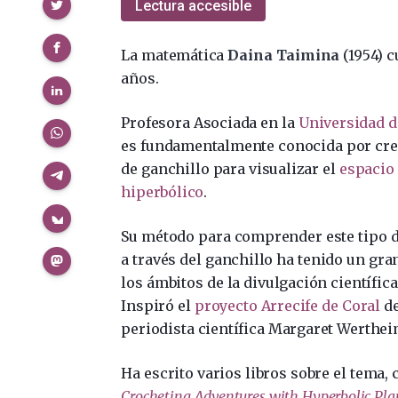
Compartir
Lectura accesible
La matemática
Daina Taimina
(1954) 
años.
Profesora Asociada en la
Universidad d
es fundamentalmente conocida por cre
de ganchillo para visualizar el
espacio
hiperbólico
.
Su método para comprender este tipo 
a través del ganchillo ha tenido un gra
los ámbitos de la divulgación científica 
Inspiró el
proyecto Arrecife de Coral
de
periodista científica Margaret Werthei
Ha escrito varios libros sobre el tema,
Crocheting Adventures with Hyperbolic Pla