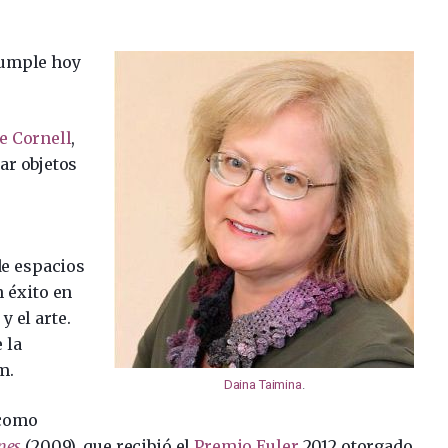
cumple hoy
e Cornell
,
ar objetos
de espacios
n éxito en
y el arte.
 la
m.
Daina Taimina
.
 como
nes
(2009), que recibió el
Premio Euler
2012 otorgado