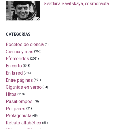
Svetlana Savítskaya, cosmonauta
CATEGORÍAS
Bocetos de ciencia
(1)
Ciencia y más
(965)
Efemérides
(2051)
En corto
(548)
En la red
(720)
Entre páginas
(591)
Gigantas en verso
(54)
Hitos
(219)
Pasatiempos
(48)
Por pares
(21)
Protagonista
(68)
Retrato alfabético
(53)