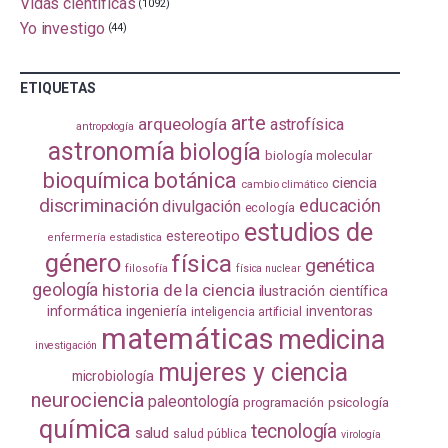
Vidas científicas
(1092)
Yo investigo
(44)
ETIQUETAS
arte
arqueología
astrofísica
antropología
astronomía
biología
biología molecular
bioquímica
botánica
ciencia
cambio climático
discriminación
educación
divulgación
ecología
estudios de
estereotipo
enfermería
estadistica
género
física
genética
filosofía
física nuclear
geología
historia de la ciencia
ilustración científica
informática
ingeniería
inventoras
inteligencia artificial
matemáticas
medicina
investigación
mujeres y ciencia
microbiología
neurociencia
paleontología
programación
psicología
química
tecnología
salud
salud pública
virología