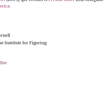
erica
.
ornell
he Institute for Figuring
dler