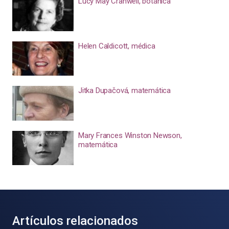
Lucy May Cranwell, botánica
Helen Caldicott, médica
Jitka Dupačová, matemática
Mary Frances Winston Newson,
matemática
Artículos relacionados