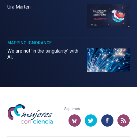
Ura Marten
MAPPING IGNORANCE
We are not ‘in the singularity’ with
AI.
Mujeres
Síguenos:
con
ciencia