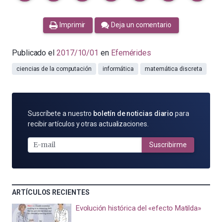
Imprimir
Deja un comentario
Publicado el
2017/10/01
en
Efemérides
ciencias de la computación
informática
matemática discreta
SUSCRÍBETE
Suscríbete a nuestro
boletín de noticias diario
para
POR
recibir artículos y otras actualizaciones.
E-
MAIL
Suscribirme
ARTÍCULOS RECIENTES
Evolución histórica del «efecto Matilda»