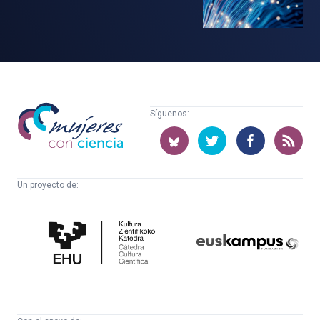
Mujeres
Síguenos:
con
ciencia
Un proyecto de:
Cátedra
Euskampus
de
Fundazioa
Cultura
Científica