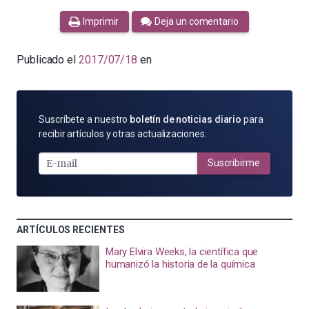
Imprimir
Deja un comentario
Publicado el
2017/07/18
en
SUSCRÍBETE
Suscríbete a nuestro
boletín de noticias diario
para
POR
recibir artículos y otras actualizaciones.
E-
MAIL
Suscribirme
ARTÍCULOS RECIENTES
Mary Elvira Weeks, la científica que
humanizó la historia de la química