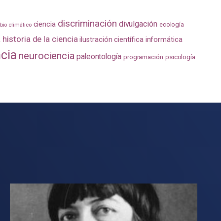
discriminación
divulgación
ciencia
ecología
io climático
a
historia de la ciencia
ilustración científica
informática
ncia
neurociencia
paleontología
programación
psicología