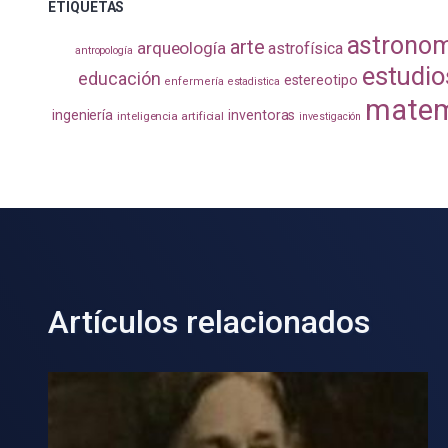
ETIQUETAS
astrono
arte
arqueología
astrofísica
antropología
estudio
educación
estereotipo
enfermería
estadistica
matem
ingeniería
inventoras
inteligencia artificial
investigación
Artículos relacionados