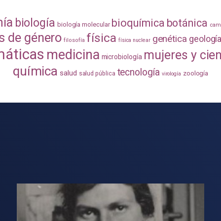
mía
biología
bioquímica
botánica
biología molecular
camb
s de género
física
genética
geologí
filosofía
física nuclear
áticas
medicina
mujeres y cie
microbiología
química
tecnología
salud
zoología
salud pública
virología