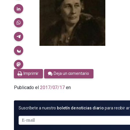
Imprimir
Deja un comentario
Publicado el
2017/07/17
en
SUSCRÍBETE
Suscríbete a nuestro
boletín de noticias diario
para recibir ar
POR
E-
MAIL